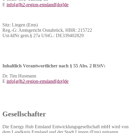
E
info[at]h2-region-emsland[dot]de
Sitz: Lingen (Ems)
Reg.-G: Amtsgericht Osnabrück, HBR: 215722
Ust-IdNr gem.§ 27a UStG.: DE339402829
Inhaltlich Verantwortlicher nach § 55 Abs. 2 RStV:
Dr. Tim Husmann
E
info[at]h2-region-emsland[dot]de
Gesellschafter
Die Energy Hub Emsland Entwicklungsgesellschaft mbH wird von
dem Landkreis Emsland und der Stadt Lingen (Ems) getragen.